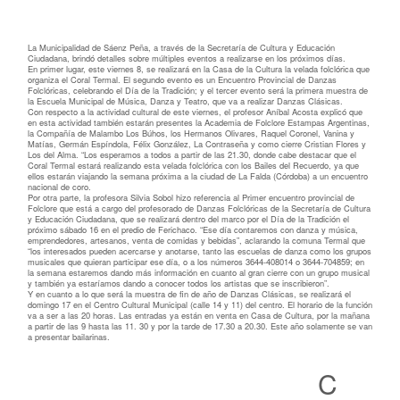
La Municipalidad de Sáenz Peña, a través de la Secretaría de Cultura y Educación
Ciudadana, brindó detalles sobre múltiples eventos a realizarse en los próximos días.
En
primer lugar, este viernes 8, se realizará en la Casa de la Cultura la velada folclórica que
organiza el Coral Termal. El segundo evento es un Encuentro Provincial de Danzas
Folclóricas, celebrando el Día de la Tradición; y el tercer evento será la primera muestra de
la Escuela Municipal de Música, Danza y Teatro, que va a realizar Danzas Clásicas.
Con respecto a la actividad cultural de este viernes, el profesor Aníbal Acosta explicó que
en esta actividad también estarán presentes la Academia de Folclore Estampas Argentinas,
la Compañía de Malambo Los Búhos, los Hermanos Olivares, Raquel Coronel, Vanina y
Matías, Germán Espíndola, Félix González, La Contraseña y como cierre Cristian Flores y
Los del Alma. “Los esperamos a todos a partir de las 21.30, donde cabe destacar que el
Coral Termal estará realizando esta velada folclórica con los Bailes del Recuerdo, ya que
ellos estarán viajando la semana próxima a la ciudad de La Falda (Córdoba) a un encuentro
nacional de coro.
Por otra parte, la profesora Silvia Sobol hizo referencia al Primer encuentro provincial de
Folclore que está a cargo del profesorado de Danzas Folclóricas de la Secretaría de Cultura
y Educación Ciudadana, que se realizará dentro del marco por el Día de la Tradición el
próximo sábado 16 en el predio de Ferichaco. “Ese día contaremos con danza y música,
emprendedores, artesanos, venta de comidas y bebidas”, aclarando la comuna Termal que
“los interesados pueden acercarse y anotarse, tanto las escuelas de danza como los grupos
musicales que quieran participar ese día, o a los números 3644-408014 o 3644-704859; en
la semana estaremos dando más información en cuanto al gran cierre con un grupo musical
y también ya estaríamos dando a conocer todos los artistas que se inscribieron”.
Y en cuanto a lo que será la muestra de fin de año de Danzas Clásicas, se realizará el
domingo 17 en el Centro Cultural Municipal (calle 14 y 11) del centro. El horario de la función
va a ser a las 20 horas. Las entradas ya están en venta en Casa de Cultura, por la mañana
a partir de las 9 hasta las 11. 30 y por la tarde de 17.30 a 20.30. Este año solamente se van
a presentar bailarinas.
C