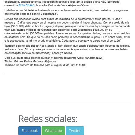
exploradora, apendicectomía, resección intestinal e ileostomía debido a una NEC perforada"
comentó a
Eres Chaco
, la madre Karina Verónica Alejandra Gómez.
Detallando que "el bebé actualmente se encuentra en estado delicado, bajo cuidados , y seguimos
enfrentando cada día con fe y esperanza".
Señalo que necesitan ayuda para cubrir los insumos de la colostomía y otros gastos. "Hace 4
meses y 10 días que estoy en el hospital sin poder trabajar ni hacer changas. Con el sueldo de mis
hijos ($372.000) debo cubrir luz, agua y alquiler, para que mis otros dos hijos tengan un techo donde
vivir. Los gastos médicos de Gonzalo son altísimos: cada 2 semanas $438.000 en su
colonostomía, más $30.000 en pañales. A esto se suman los gastos diarios, que ya son imposibles
de sostener sola. Sé que no es fácil pedir, pero hoy la necesidad me supera. Si te sobra $100, $200
o lo que puedas, a mí me ayuda muchísimo. Cada aporte cuenta y lo valoro con el corazón".
También solicitó que desde Resistencia si hay alguien que pueda colaborar con insumos de higiene,
yerba o azúcar. "No soy solo yo, somos varias mamás que estamos luchando por nuestros bebés
en el hospital (Anexo de maternidad)" concluyó Karina.
Dejo sus datos para quienes puedan y quieran colaborar: Alias: kari.gomez22
Titular: Gómez Karina Verónica Alejandra
También un número de teléfono para cualquier duda, 3644144103.
Redes sociales:
Facebook
Whatsapp
Twitter