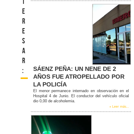
t
e
r
e
s
a
r
SÁENZ PEÑA: UN NENE DE 2
:
AÑOS FUE ATROPELLADO POR
LA POLICÍA
El menor permanece internado en observación en el
Hospital 4 de Junio. El conductor del vehículo oficial
dio 0,00 de alcoholemia.
» Leer más...