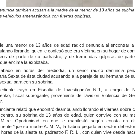
denuncia también acusan a la madre de la menor de 13 años de subirla
os vehículos amenazándola con fuertes golpizas.
 de una menor de 13 años de edad radicó denuncia al encontrar a 
lando llorando, quien le confesó que era víctima en su hogar de con
os de parte de su padrastro, y de tremendas golpizas de part
que encima la explotaba.
sábado en horas del mediodía, un señor radicó denuncia pena
ría Sexta de ésta ciudad acusando a la pareja de su hermana de s
sexual para con su sobrina.
ediente cayó en Fiscalía de Investigación N°1, a cargo de 
enko, fiscal subrogante; proveniente de División Violencia de G
r.
unciante relató que encontró deambulando llorando el viernes sobre ca
 centro, su sobrina de 13 años de edad, quien convive con su m
o Mitre. Oportunidad en que le manifestó según consta en de
lmente "que su madre A. M. V., la habría pegado en sector del est
 horas de la siesta su padrastro F. R. L., con quien vive desde hac