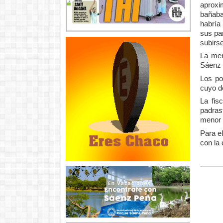
aproxi
bañaba
habría
sus pa
subirs
La men
Sáenz 
Los po
cuyo d
La fis
padras
menor 
Para e
con la 