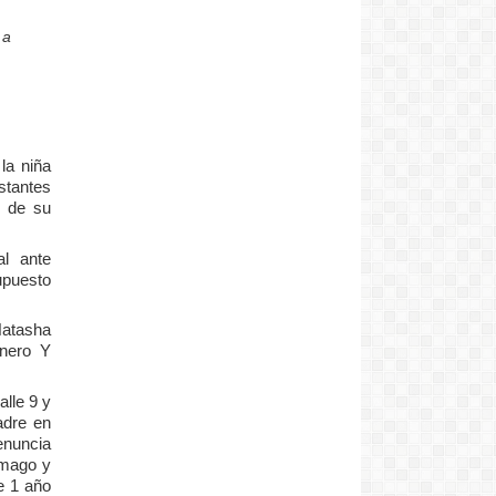
 a
la niña
stantes
e de su
l ante
upuesto
Natasha
énero Y
lle 9 y
adre en
nuncia
omago y
e 1 año