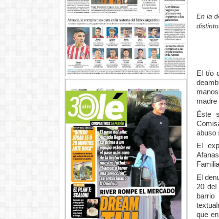
En la 
distint
El tío
deambu
manose
madre 
Éste 
Comisa
abuso 
El exp
Afanas
Familia
El den
20 del
barri
textua
que en