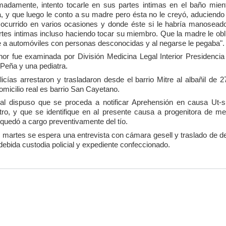
madamente, intento tocarle en sus partes intimas en el baño mien
, y que luego le conto a su madre pero ésta no le creyó, aduciendo
 ocurrido en varios ocasiones y donde éste si le habría manosead
rtes intimas incluso haciendo tocar su miembro. Que la madre le obl
e a automóviles con personas desconocidas y al negarse le pegaba".
or fue examinada por División Medicina Legal Interior Presidenci
Peña y una pediatra.
licías arrestaron y trasladaron desde el barrio Mitre al albañil de 2
omicilio real es barrio San Cayetano.
cal dispuso que se proceda a notificar Aprehensión en causa Ut-s
tro, y que se identifique en al presente causa a progenitora de me
quedó a cargo preventivamente del tío.
l martes se espera una entrevista con cámara gesell y traslado de de
debida custodia policial y expediente confeccionado.