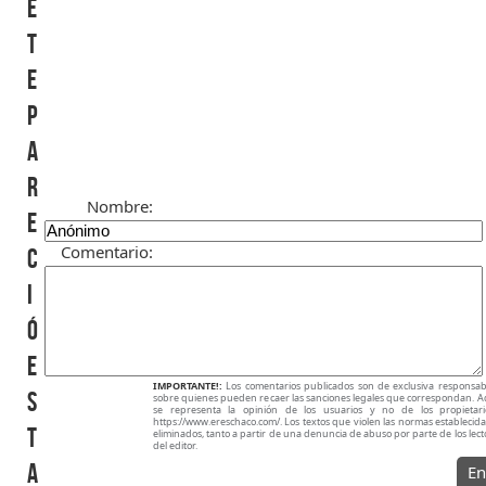
é
t
e
p
a
r
Nombre:
e
Comentario:
c
i
ó
e
IMPORTANTE!:
Los comentarios publicados son de exclusiva responsabi
s
sobre quienes pueden recaer las sanciones legales que correspondan. A
se representa la opinión de los usuarios y no de los propietar
https://www.ereschaco.com/. Los textos que violen las normas establecidas
t
eliminados, tanto a partir de una denuncia de abuso por parte de los lec
del editor.
a
En