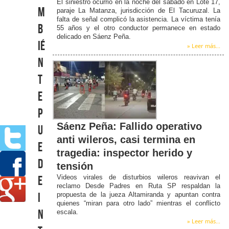
El siniestro ocurrió en la noche del sábado en Lote 17,
m
paraje La Matanza, jurisdicción de El Tacuruzal. La
falta de señal complicó la asistencia. La víctima tenía
b
55 años y el otro conductor permanece en estado
delicado en Sáenz Peña.
ié
» Leer más...
n
t
e
p
Sáenz Peña: Fallido operativo
u
anti wileros, casi termina en
e
tragedia: inspector herido y
d
tensión
Videos virales de disturbios wileros reavivan el
e
reclamo Desde Padres en Ruta SP respaldan la
propuesta de la jueza Altamiranda y apuntan contra
i
quienes “miran para otro lado” mientras el conflicto
n
escala.
» Leer más...