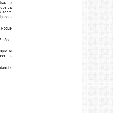
tras se
 que ya
o sobre
igaba a
a Roque
7 años,
upra al
nor. La
tenido,