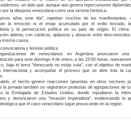
unidenses, un dato que, aunque aún genera repercusiones diplomátic
o por la diáspora venezolana como una victoria histórica.
amos años este día”, repetían muchos de los manifestantes,
ban la emoción ni el enojo acumulado por el exilio forzado, la
taria y la persecución política en su país de origen. El clima
ación abierta, con cánticos, aplausos y abrazos entre desconocidos
a misma causa.
convocatoria y tensión política
rganizaciones de venezolanos en Argentina anunciaron una
tración para este domingo 4 de enero, a las 15:00 horas, nuevament
co, bajo el lema “Venezuela no estás sola”, con el objetivo de mant
n internacional y acompañar el proceso que se abre tras la ca
n.
alelo, el hecho generó reacciones opuestas en otros sectores pol
e la jornada también se registraron protestas de agrupaciones de iz
 a la Embajada de Estados Unidos, donde repudiaron la inter
jera y denunciaron una “invasión imperialista”, evidenciando la p
ideológica que el caso venezolano sigue provocando en la región.