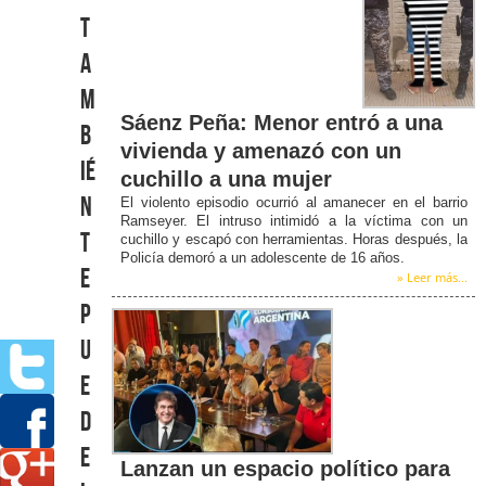
T
a
m
Sáenz Peña: Menor entró a una
b
vivienda y amenazó con un
ié
cuchillo a una mujer
n
El violento episodio ocurrió al amanecer en el barrio
Ramseyer. El intruso intimidó a la víctima con un
t
cuchillo y escapó con herramientas. Horas después, la
Policía demoró a un adolescente de 16 años.
e
» Leer más...
p
u
e
d
e
Lanzan un espacio político para