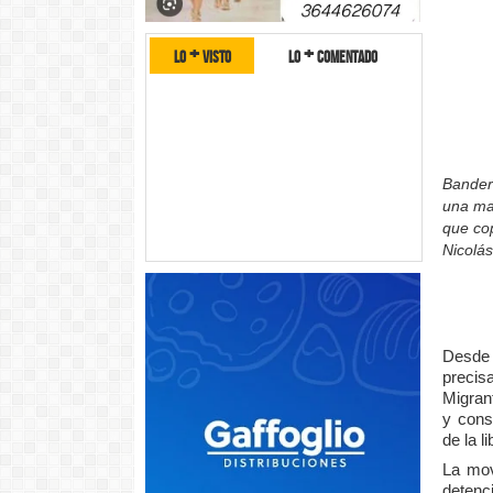
lo + visto
lo + comentado
Bandera
una ma
que cop
Nicolá
Desde 
precis
Migran
y cons
de la l
La mov
deten