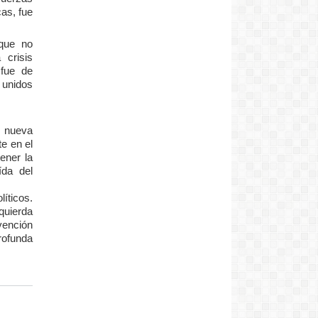
as, fue
 que no
 crisis
 fue de
 unidos
 nueva
e en el
ener la
ída del
íticos.
quierda
vención
rofunda