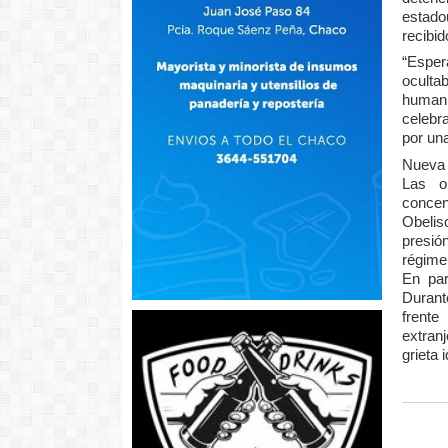
estado
recibid
“Esper
oculta
humani
celebr
por un
Nueva 
Las o
concen
Obelis
presió
régime
En par
Durant
frente
extran
grieta 