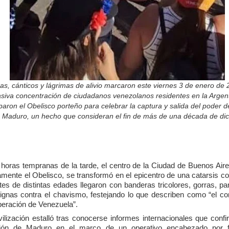
s, cánticos y lágrimas de alivio marcaron este viernes 3 de enero de
siva concentración de ciudadanos venezolanos residentes en la Argent
aron el Obelisco porteño para celebrar la captura y salida del poder d
s Maduro, un hecho que consideran el fin de más de una década de dic
horas tempranas de la tarde, el centro de la Ciudad de Buenos Air
amente el Obelisco, se transformó en el epicentro de una catarsis col
tes de distintas edades llegaron con banderas tricolores, gorras, pa
ignas contra el chavismo, festejando lo que describen como “el c
iberación de Venezuela”.
ilización estalló tras conocerse informes internacionales que confi
ción de Maduro en el marco de un operativo encabezado por f