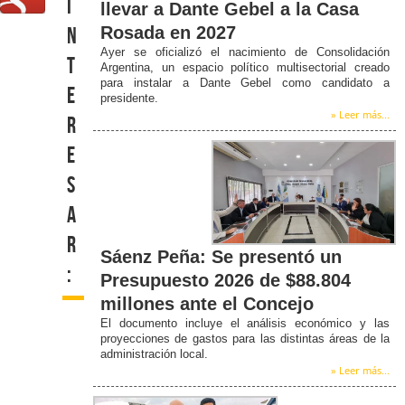
i
llevar a Dante Gebel a la Casa
Rosada en 2027
n
Ayer se oficializó el nacimiento de Consolidación
t
Argentina, un espacio político multisectorial creado
para instalar a Dante Gebel como candidato a
e
presidente.
» Leer más...
r
e
s
a
r
Sáenz Peña: Se presentó un
:
Presupuesto 2026 de $88.804
millones ante el Concejo
El documento incluye el análisis económico y las
proyecciones de gastos para las distintas áreas de la
administración local.
» Leer más...