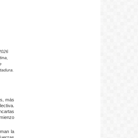
 2026
ina,
e
tadura.
es, más
ectiva.
ncartas
omienzo
rman la
uerzas