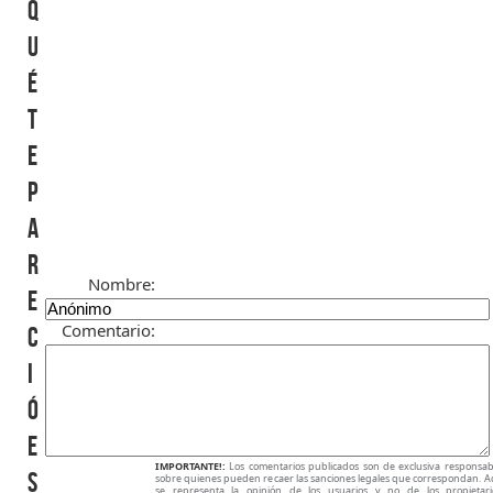
q
u
é
t
e
p
a
r
Nombre:
e
Comentario:
c
i
ó
e
IMPORTANTE!:
Los comentarios publicados son de exclusiva responsabi
s
sobre quienes pueden recaer las sanciones legales que correspondan. A
se representa la opinión de los usuarios y no de los propietar