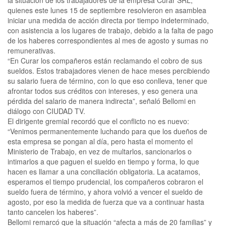
la situación de los trabajadores de la empresa Curar SRL,
quienes este lunes 15 de septiembre resolvieron en asamblea
iniciar una medida de acción directa por tiempo indeterminado,
con asistencia a los lugares de trabajo, debido a la falta de pago
de los haberes correspondientes al mes de agosto y sumas no
remunerativas.
“En Curar los compañeros están reclamando el cobro de sus
sueldos. Estos trabajadores vienen de hace meses percibiendo
su salario fuera de término, con lo que eso conlleva, tener que
afrontar todos sus créditos con intereses, y eso genera una
pérdida del salario de manera indirecta”, señaló Bellomi en
diálogo con CIUDAD TV.
El dirigente gremial recordó que el conflicto no es nuevo:
“Venimos permanentemente luchando para que los dueños de
esta empresa se pongan al día, pero hasta el momento el
Ministerio de Trabajo, en vez de multarlos, sancionarlos o
intimarlos a que paguen el sueldo en tiempo y forma, lo que
hacen es llamar a una conciliación obligatoria. La acatamos,
esperamos el tiempo prudencial, los compañeros cobraron el
sueldo fuera de término, y ahora volvió a vencer el sueldo de
agosto, por eso la medida de fuerza que va a continuar hasta
tanto cancelen los haberes”.
Bellomi remarcó que la situación “afecta a más de 20 familias” y