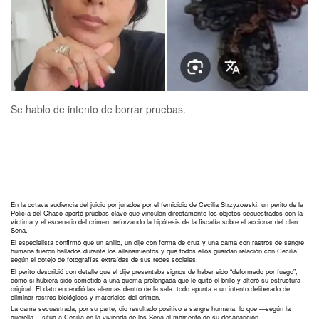
Se hablo de intento de borrar pruebas.
En la octava audiencia del juicio por jurados por el femicidio de Cecilia Strzyzowski, un perito de la
Policía del Chaco aportó pruebas clave que vinculan directamente los objetos secuestrados con la
víctima y el escenario del crimen, reforzando la hipótesis de la fiscalía sobre el accionar del clan
Sena.
El especialista confirmó que un anillo, un dije con forma de cruz y una cama con rastros de sangre
humana fueron hallados durante los allanamientos y que todos ellos guardan relación con Cecilia,
según el cotejo de fotografías extraídas de sus redes sociales.
El perito describió con detalle que el dije presentaba signos de haber sido “deformado por fuego”,
como si hubiera sido sometido a una quema prolongada que le quitó el brillo y alteró su estructura
original. El dato encendió las alarmas dentro de la sala: todo apunta a un intento deliberado de
eliminar rastros biológicos y materiales del crimen.
La cama secuestrada, por su parte, dio resultado positivo a sangre humana, lo que —según la
querella— sitúa a Cecilia en la vivienda de los Sena al momento de su desaparición.