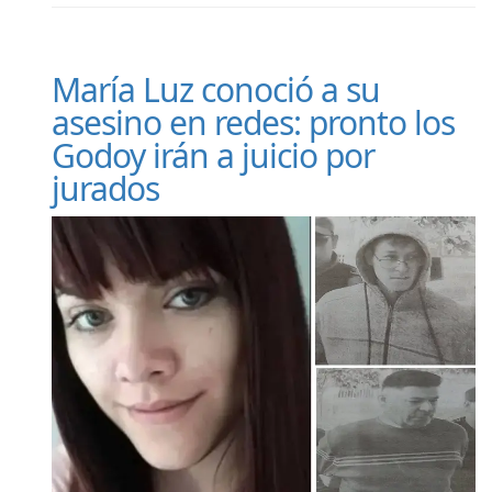
María Luz conoció a su
asesino en redes: pronto los
Godoy irán a juicio por
jurados