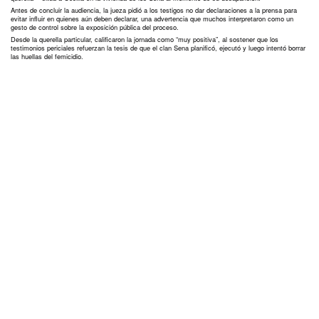
Antes de concluir la audiencia, la jueza pidió a los testigos no dar declaraciones a la prensa para
evitar influir en quienes aún deben declarar, una advertencia que muchos interpretaron como un
gesto de control sobre la exposición pública del proceso.
Desde la querella particular, calificaron la jornada como “muy positiva”, al sostener que los
testimonios periciales refuerzan la tesis de que el clan Sena planificó, ejecutó y luego intentó borrar
las huellas del femicidio.