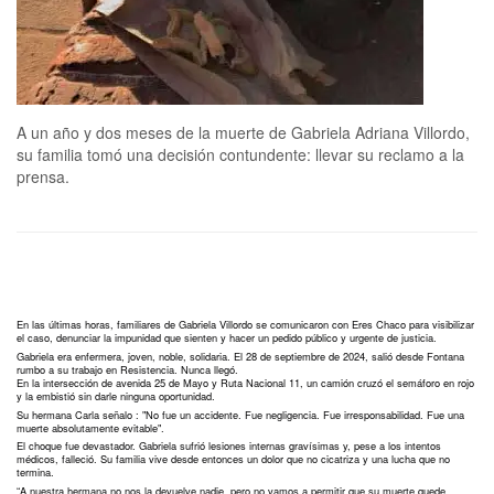
A un año y dos meses de la muerte de Gabriela Adriana Villordo,
su familia tomó una decisión contundente: llevar su reclamo a la
prensa.
En las últimas horas, familiares de Gabriela Villordo se comunicaron con Eres Chaco para visibilizar
el caso, denunciar la impunidad que sienten y hacer un pedido público y urgente de justicia.
Gabriela era enfermera, joven, noble, solidaria. El 28 de septiembre de 2024, salió desde Fontana
rumbo a su trabajo en Resistencia. Nunca llegó.
En la intersección de avenida 25 de Mayo y Ruta Nacional 11, un camión cruzó el semáforo en rojo
y la embistió sin darle ninguna oportunidad.
Su hermana Carla señalo : "No fue un accidente. Fue negligencia. Fue irresponsabilidad. Fue una
muerte absolutamente evitable".
El choque fue devastador. Gabriela sufrió lesiones internas gravísimas y, pese a los intentos
médicos, falleció. Su familia vive desde entonces un dolor que no cicatriza y una lucha que no
termina.
“A nuestra hermana no nos la devuelve nadie, pero no vamos a permitir que su muerte quede