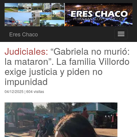
Eres Chaco
Toggle
navigati
Judiciales:
“Gabriela no murió:
la mataron”. La familia Villordo
exige justicia y piden no
impunidad
04/12/2025 | 604 visitas