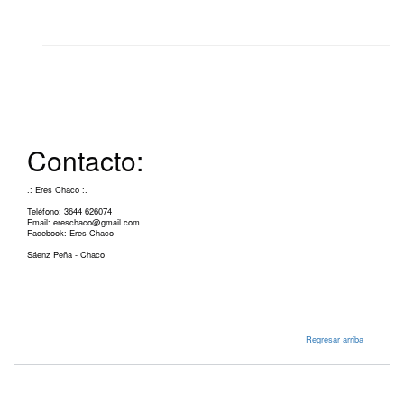
Contacto:
.: Eres Chaco :.
Teléfono: 3644 626074
Email: ereschaco@gmail.com
Facebook: Eres Chaco
Sáenz Peña - Chaco
Regresar arriba