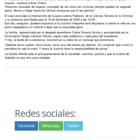
impune”, expresó a Eres Chaco.
“Estamos cansados de esperar, cansados de ver cómo las víctimas siempre quedan en segundo
plano. Vamos a llegar hasta las últimas instancias que la ley permita.”
El caso está bajo la intervención de la jueza Lorena Padovan, de la Cámara Tercera en lo Criminal,
y la sentencia está fijada para el 19 de diciembre de 2025 a las 12:00.
Ese día, aseguran, quedará expuesto si la Justicia chaqueña está dispuesta a valorar la vida de una
joven trabajadora o si volverá a dejar que la impunidad gane.
La familia, representada por el abogado querellante Carlos Ernesto Acuña y acompañada por el
fiscal doctor Sergio Cáceres Olivera, siguió cada audiencia y cada paso del expediente.
Y hoy, al borde de la sentencia, transforman su dolor en un mensaje que estremece:
“Gabriela tenía sueños, tenía futuro, tenía una vida entera por delante. Un conductor que cruzó un
semáforo en rojo la mató. Y ahora la Justicia tiene la responsabilidad de actuar.”
La familia Villordo pide el acompañamiento de la sociedad, memoria, justicia y que la muerte de
Gabriela no sea otro caso olvidado.
Redes sociales:
Facebook
Whatsapp
Twitter