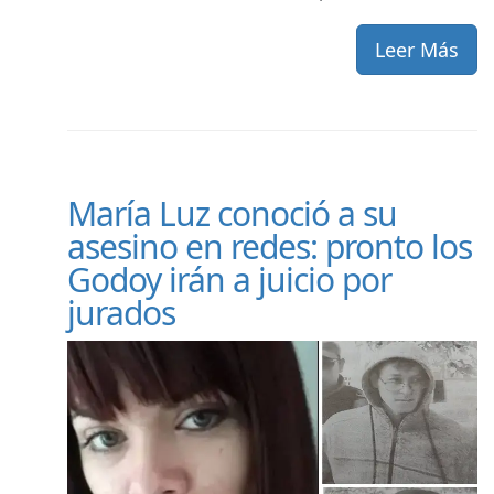
Leer Más
María Luz conoció a su
asesino en redes: pronto los
Godoy irán a juicio por
jurados