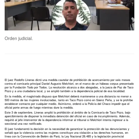
Orden judicial.
El juez Rodolfo Lineras dictó una medida cautelar de prohibición de acercamiento por seis meses
contra el comisario principal Daniel Augusto Melchiori, en el marco de un hábeas corpus presentado
por la Fundación Todo por Todos. La resolución alcanza a dos abogadas, a la jueza de Paz de Taco
Pozo y a una ciudadana local, y se amplió también a la dependencia policial de esa localidad.
En la medida, el magistrado dispuso que Melchiori deberá mantenerse a una distancia no menor a
500 metros de las mujeres involucradas, tanto en Taco Pozo como en Sáenz Peña, y se le prohíbe
establecer contacto por cualquier medio. Asimismo, ordenó a la Policía del Chaco impedir que el
oficial porte armas de fuego mientras dure la medida.
Este 3 de septiembre, Lineras amplió la prohibición al ámbito de la Comisaría de Taco Pozo, bajo
apercibimiento de disponer la inmediata detención del oficial en caso de incumplimiento. Además,
requirió al jefe interventor de la dependencia informar al tribunal si Melchiori intenta ingresar a la
seccional una vez notificado.
El juez fundamentó la decisión en la necesidad de garantizar la protección de las denunciantes y
señaló que la violencia contra las mujeres constituye una violación a los derechos humanos, en
línea con la Convención de Belém do Pará, la Ley Nacional 26.485 y la legislación provincial